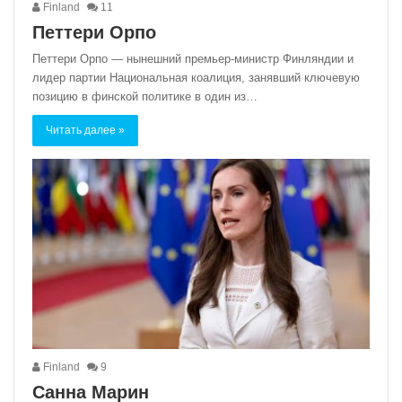
Finland
11
Петтери Орпо
Петтери Орпо — нынешний премьер-министр Финляндии и
лидер партии Национальная коалиция, занявший ключевую
позицию в финской политике в один из…
Читать далее »
Finland
9
Санна Марин