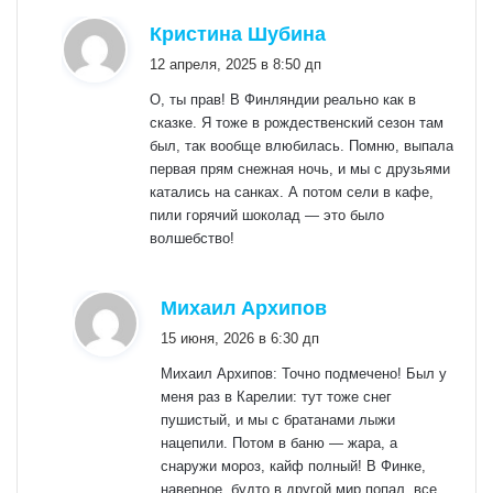
:
Кристина Шубина
12 апреля, 2025 в 8:50 дп
О, ты прав! В Финляндии реально как в
сказке. Я тоже в рождественский сезон там
был, так вообще влюбилась. Помню, выпала
первая прям снежная ночь, и мы с друзьями
катались на санках. А потом сели в кафе,
пили горячий шоколад — это было
волшебство!
:
Михаил Архипов
15 июня, 2026 в 6:30 дп
Михаил Архипов: Точно подмечено! Был у
меня раз в Карелии: тут тоже снег
пушистый, и мы с братанами лыжи
нацепили. Потом в баню — жара, а
снаружи мороз, кайф полный! В Финке,
наверное, будто в другой мир попал, все