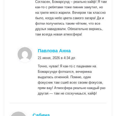
Согласен, Бомарсунд – реально кайф! Я там
как-то с ребятами тоже пикник замутил, но
на гриле мясо жарили. Вечером так классно
было, когда небо цвета самого загара! Да и
фотки получились таким чётким, что все
друзья завидовали. Обязательно вернись,
там всегда новая атмосфера!
:
Павлова Анна
21 июня, 2026 в 4:34 дп
Точно, чувак! Я как-то с пацанами на
Бомарсунде фоткался, вечеринка
выдалась огненной. Помню, один
фокусник там сшиб всех своим фокусов,
прям вау! Атмосфера реально каждый раз
другая — там не соскучишься, кайф!
:
Сабина