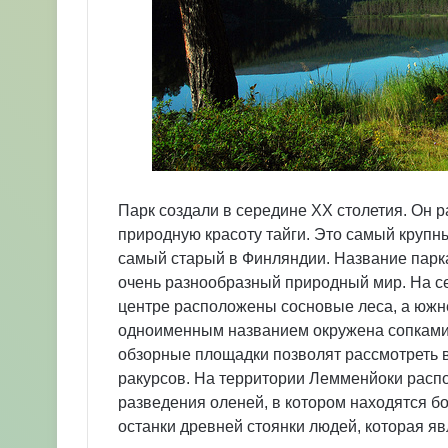
Парк создали в середине XX столетия. Он 
природную красоту тайги. Это самый крупн
самый старый в Финляндии. Название парка
очень разнообразный природный мир. На с
центре расположены сосновые леса, а южне
одноименным названием окружена сопками
обзорные площадки позволят рассмотреть в
ракурсов. На территории Лемменйоки расп
разведения оленей, в котором находятся бо
останки древней стоянки людей, которая яв