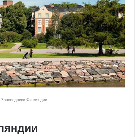
/
Заповедники Финляндии
ляндии