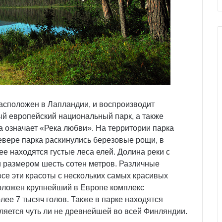
расположен в Лапландии, и воспроизводит
ый европейский национальный парк, а также
 означает «Река любви». На территории парка
евере парка раскинулись березовые рощи, в
е находятся густые леса елей. Долина реки с
 размером шесть сотен метров. Различные
се эти красоты с нескольких самых красивых
оложен крупнейший в Европе комплекс
лее 7 тысяч голов. Также в парке находятся
ляется чуть ли не древнейшей во всей Финляндии.