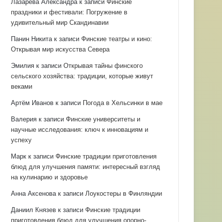
Лазарева Александра
к записи
Финские
праздники и фестивали: Погружение в
удивительный мир Скандинавии
Панин Никита
к записи
Финские театры и кино:
Открывая мир искусства Севера
Эмилия
к записи
Открывая тайны финского
сельского хозяйства: традиции, которые живут
веками
Артём Иванов
к записи
Погода в Хельсинки в мае
Валерия
к записи
Финские университеты и
научные исследования: ключ к инновациям и
успеху
Марк
к записи
Финские традиции приготовления
блюд для улучшения памяти: интересный взгляд
на кулинарию и здоровье
Анна Аксенова
к записи
Лоукостеры в Финляндии
Даниил Князев
к записи
Финские традиции
приготовления блюд для улучшения опорно-